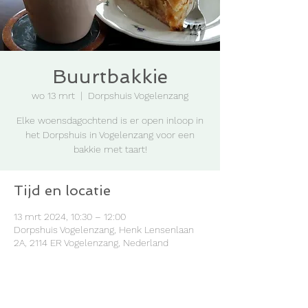
Buurtbakkie
wo 13 mrt
  |  
Dorpshuis Vogelenzang
Elke woensdagochtend is er open inloop in
het Dorpshuis in Vogelenzang voor een
bakkie met taart!
Tijd en locatie
13 mrt 2024, 10:30 – 12:00
Dorpshuis Vogelenzang, Henk Lensenlaan
2A, 2114 ER Vogelenzang, Nederland