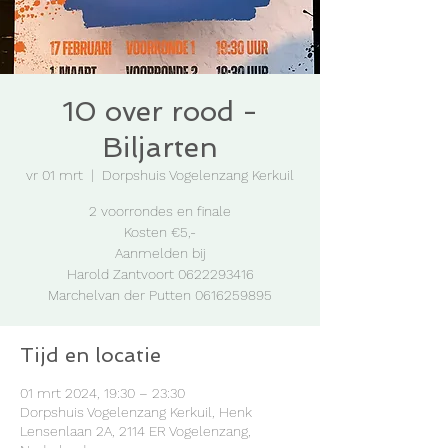
10 over rood -
Biljarten
vr 01 mrt
  |  
Dorpshuis Vogelenzang Kerkuil
2 voorrondes en finale
Kosten €5,-
Aanmelden bij
Harold Zantvoort 0622293416
Tijd en locatie
01 mrt 2024, 19:30 – 23:30
Dorpshuis Vogelenzang Kerkuil, Henk
Lensenlaan 2A, 2114 ER Vogelenzang,