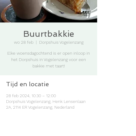
Buurtbakkie
wo 28 feb
  |  
Dorpshuis Vogelenzang
Elke woensdagochtend is er open inloop in
het Dorpshuis in Vogelenzang voor een
bakkie met taart!
Tijd en locatie
28 feb 2024, 10:30 – 12:00
Dorpshuis Vogelenzang, Henk Lensenlaan
2A, 2114 ER Vogelenzang, Nederland