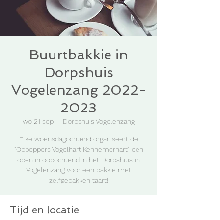
Buurtbakkie in
Dorpshuis
Vogelenzang 2022-
2023
wo 21 sep
  |  
Dorpshuis Vogelenzang
Elke woensdagochtend organiseert de
"Oppeppers Vogelhart Kennemerhart" een
open inloopochtend in het Dorpshuis in
Vogelenzang voor een bakkie met
zelfgebakken taart!
Tijd en locatie