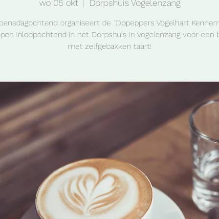
wo 05 okt
  |  
Dorpshuis Vogelenzang
oensdagochtend organiseert de "Oppeppers Vogelhart Kennem
pen inloopochtend in het Dorpshuis in Vogelenzang voor een 
met zelfgebakken taart!