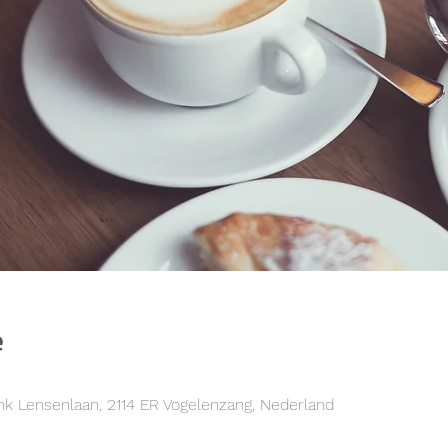
e
k Lensenlaan, 2114 ER Vogelenzang, Nederland