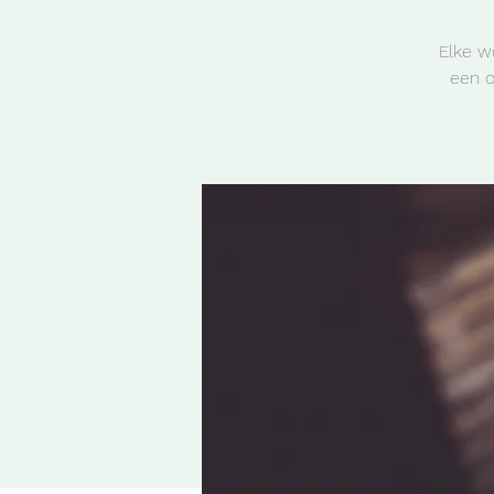
Elke w
een o