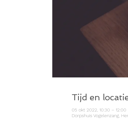
Tijd en locati
05 okt 2022, 10:30 – 12:00
Dorpshuis Vogelenzang, Hen