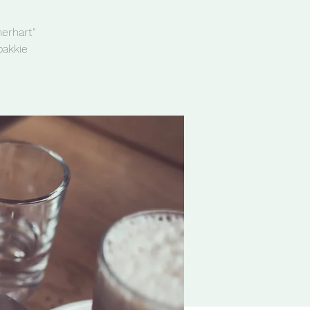
erhart"
bakkie