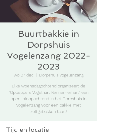
Buurtbakkie in
Dorpshuis
Vogelenzang 2022-
2023
wo 07 dec
  |  
Dorpshuis Vogelenzang
Elke woensdagochtend organiseert de
"Oppeppers Vogelhart Kennemerhart" een
open inloopochtend in het Dorpshuis in
Vogelenzang voor een bakkie met
zelfgebakken taart!
Tijd en locatie