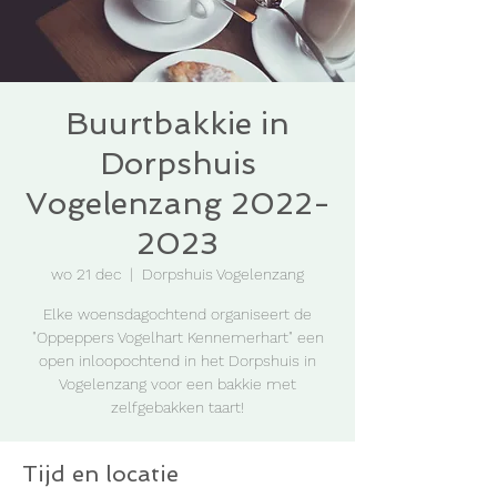
Buurtbakkie in
Dorpshuis
Vogelenzang 2022-
2023
wo 21 dec
  |  
Dorpshuis Vogelenzang
Elke woensdagochtend organiseert de
"Oppeppers Vogelhart Kennemerhart" een
open inloopochtend in het Dorpshuis in
Vogelenzang voor een bakkie met
zelfgebakken taart!
Tijd en locatie