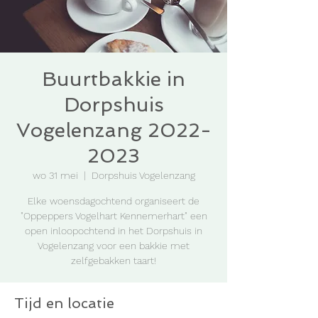
Buurtbakkie in
Dorpshuis
Vogelenzang 2022-
2023
wo 31 mei
  |  
Dorpshuis Vogelenzang
Elke woensdagochtend organiseert de
"Oppeppers Vogelhart Kennemerhart" een
open inloopochtend in het Dorpshuis in
Vogelenzang voor een bakkie met
zelfgebakken taart!
Tijd en locatie