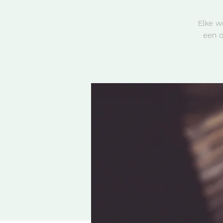
Elke w
een o