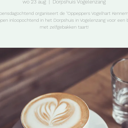
wo 23 aug
  |  
Dorpshuis Vogelenzang
oensdagochtend organiseert de "Oppeppers Vogelhart Kennem
pen inloopochtend in het Dorpshuis in Vogelenzang voor een 
met zelfgebakken taart!