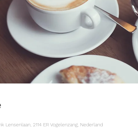
e
k Lensenlaan, 2114 ER Vogelenzang, Nederland