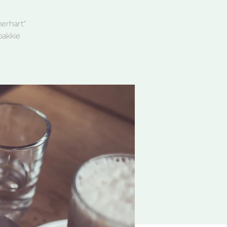
erhart"
bakkie