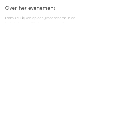
Over het evenement
Formule 1 kijken op een groot scherm in de 
Kerkuil! Alle kwalificaties zijn te bekijken en 
natuurlijk ook de Race zelf!
Deel dit evenement
©2022 door Dorpshuis Vogelenzang
Henk Lensenlaan 2a, 2114 ER Vogelenzang
023 584 0388