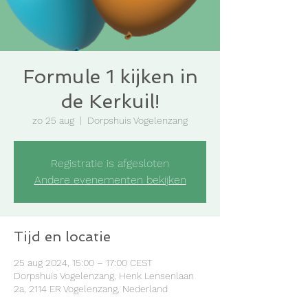
Formule 1 kijken in
de Kerkuil!
zo 25 aug
  |  
Dorpshuis Vogelenzang
Registratie is afgesloten
Andere evenementen bekijken
Tijd en locatie
25 aug 2024, 15:00 – 17:00 CEST
Dorpshuis Vogelenzang, Henk Lensenlaan
2a, 2114 ER Vogelenzang, Nederland