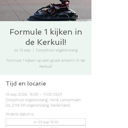
Formule 1 kijken in
de Kerkuil!
zo 13 sep
  |  
Dorpshuis Vogelenzang
Formule 1 kijken op een groot scherm in de
Kerkuil!
Tijd en locatie
13 sep 2026, 15:00 – 17:00 CEST
Dorpshuis Vogelenzang, Henk Lensenlaan
2a, 2114 ER Vogelenzang, Nederland
Andere datums
zo 23 aug, 15:00