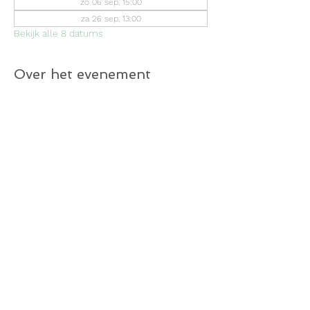
zo 06 sep, 15:00
za 26 sep, 13:00
Bekijk alle 8 datums
Over het evenement
Meer lezen >
Deel dit evenement