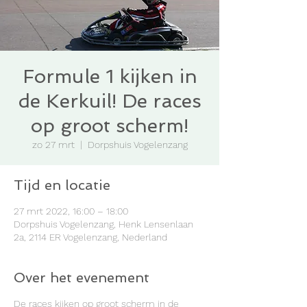
Formule 1 kijken in
de Kerkuil! De races
op groot scherm!
zo 27 mrt
  |  
Dorpshuis Vogelenzang
Tijd en locatie
27 mrt 2022, 16:00 – 18:00
Dorpshuis Vogelenzang, Henk Lensenlaan
2a, 2114 ER Vogelenzang, Nederland
Over het evenement
De races kijken op groot scherm in de