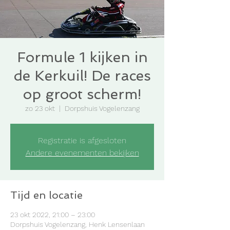
Formule 1 kijken in
de Kerkuil! De races
op groot scherm!
zo 23 okt
  |  
Dorpshuis Vogelenzang
Registratie is afgesloten
Andere evenementen bekijken
Tijd en locatie
23 okt 2022, 21:00 – 23:00
Dorpshuis Vogelenzang, Henk Lensenlaan