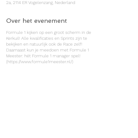
2a, 2114 ER Vogelenzang, Nederland
Over het evenement
Formule 1 kijken op een groot scherm in de
Kerkuil! Alle kwalificaties en Sprints zijn te
bekijken en natuurlijk ook de Race zelf!
Daarnaast kun je meedoen met Formule 1
Meester: hét Formule 1 manager spel!
(https://www.formule1meester.nl/)
Beleef het nieuwe Formule 1 seizoen nu
nog intenser. Klik op deze link:
https://www.formule1meester.nl/#subleagu
es/subleague-2656/standing-overall, maak
een gratis account, zoek de subleage
"Kerkuil" op, voeg jezelf toe en ga de strijd
aan met andere Formule 1 Meesters en
vrienden!
Deel dit evenement