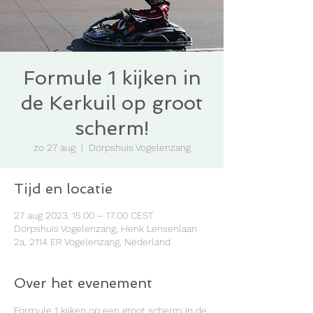
Formule 1 kijken in
de Kerkuil op groot
scherm!
zo 27 aug
  |  
Dorpshuis Vogelenzang
Tijd en locatie
27 aug 2023, 15:00 – 17:00 CEST
Dorpshuis Vogelenzang, Henk Lensenlaan
2a, 2114 ER Vogelenzang, Nederland
Over het evenement
Formule 1 kijken op een groot scherm in de 