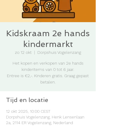
Kidskraam 2e hands
kindermarkt
zo 12 okt
  |  
Dorpshuis Vogelenzang
Het kopen en verkopen van 2e hands
kinderitems van 0 tot 6 jaar.
Entree is €2,-. Kinderen gratis. Graag gepast
betalen.
Tijd en locatie
12 okt 2025, 10:00 CEST
Dorpshuis Vogelenzang, Henk Lensenlaan
2a, 2114 ER Vogelenzang, Nederland