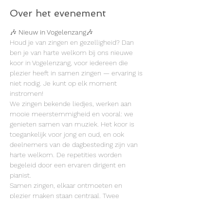
Over het evenement
🎶 
Nieuw in Vogelenzang
🎶
Houd je van zingen en gezelligheid? Dan 
ben je van harte welkom bij ons nieuwe 
koor in Vogelenzang, voor iedereen die 
plezier heeft in samen zingen — ervaring is 
niet nodig. Je kunt op elk moment 
instromen!
We zingen bekende liedjes, werken aan 
mooie meerstemmigheid en vooral: we 
genieten samen van muziek. Het koor is 
toegankelijk voor jong en oud, en ook 
deelnemers van de dagbesteding zijn van 
harte welkom. De repetities worden 
begeleid door een ervaren dirigent en 
pianist.
Samen zingen, elkaar ontmoeten en 
plezier maken staan centraal. Twee 
proeflessen meedoen mag altijd!
📍 Dorpshuis Vogelenzang, Henk 