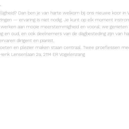

lligheid? Dan ben je van harte welkom bij ons nieuwe koor in 
zingen — ervaring is niet nodig. Je kunt op elk moment instro
, werken aan mooie meerstemmigheid en vooral: we genieten
jong en oud, en ook deelnemers van de dagbesteding zijn van ha
varen dirigent en pianist.
oeten en plezier maken staan centraal. Twee proeflessen mee
Henk Lensenlaan 2a, 2114 ER Vogelenzang