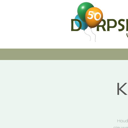
K
Houd 
nieuwe