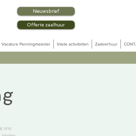
Nieuwsbrief
Offerte zaalhuur
Vacature Penningmeester
Vaste activiteiten
Zaalverhuur
CONT
ng
ij ons
 zingen