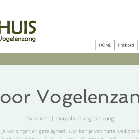
HOME
Prikbord
oor Vogelenza
do 12 mrt
  |  
Dorpshuis Vogelenzang
je van zingen en gezelligheid? Dan ben je van harte welkom b
 koor in Vogelenzang, voor iedereen die plezier heeft in samen