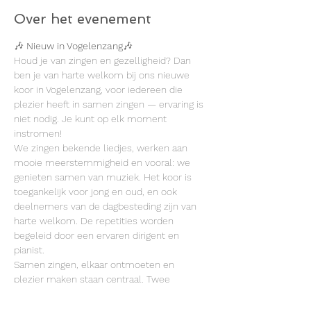
Over het evenement
🎶 
Nieuw in Vogelenzang
🎶
Houd je van zingen en gezelligheid? Dan 
ben je van harte welkom bij ons nieuwe 
koor in Vogelenzang, voor iedereen die 
plezier heeft in samen zingen — ervaring is 
niet nodig. Je kunt op elk moment 
instromen!
We zingen bekende liedjes, werken aan 
mooie meerstemmigheid en vooral: we 
genieten samen van muziek. Het koor is 
toegankelijk voor jong en oud, en ook 
deelnemers van de dagbesteding zijn van 
harte welkom. De repetities worden 
begeleid door een ervaren dirigent en 
pianist.
Samen zingen, elkaar ontmoeten en 
plezier maken staan centraal. Twee 
proeflessen meedoen mag altijd!
📍 Dorpshuis Vogelenzang, Henk 