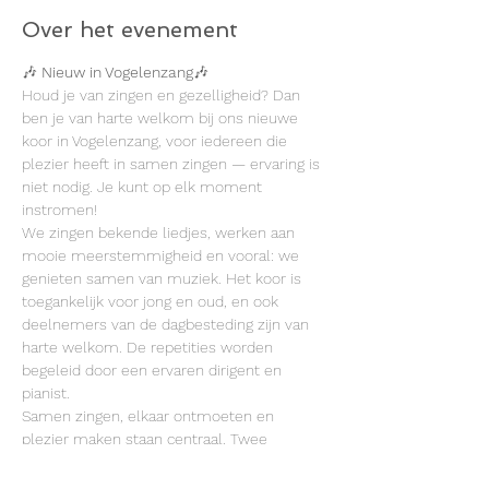
Over het evenement
🎶 
Nieuw in Vogelenzang
🎶
Houd je van zingen en gezelligheid? Dan 
ben je van harte welkom bij ons nieuwe 
koor in Vogelenzang, voor iedereen die 
plezier heeft in samen zingen — ervaring is 
niet nodig. Je kunt op elk moment 
instromen!
We zingen bekende liedjes, werken aan 
mooie meerstemmigheid en vooral: we 
genieten samen van muziek. Het koor is 
toegankelijk voor jong en oud, en ook 
deelnemers van de dagbesteding zijn van 
harte welkom. De repetities worden 
begeleid door een ervaren dirigent en 
pianist.
Samen zingen, elkaar ontmoeten en 
plezier maken staan centraal. Twee 
proeflessen meedoen mag altijd!
📍 Dorpshuis Vogelenzang, Henk 