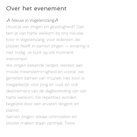
Over het evenement
🎶 
Nieuw in Vogelenzang
🎶
Houd je van zingen en gezelligheid? Dan 
ben je van harte welkom bij ons nieuwe 
koor in Vogelenzang, voor iedereen die 
plezier heeft in samen zingen — ervaring is 
niet nodig. Je kunt op elk moment 
instromen!
We zingen bekende liedjes, werken aan 
mooie meerstemmigheid en vooral: we 
genieten samen van muziek. Het koor is 
toegankelijk voor jong en oud, en ook 
deelnemers van de dagbesteding zijn van 
harte welkom. De repetities worden 
begeleid door een ervaren dirigent en 
pianist.
Samen zingen, elkaar ontmoeten en 
plezier maken staan centraal. Twee 
proeflessen meedoen mag altijd!
📍 Dorpshuis Vogelenzang, Henk 