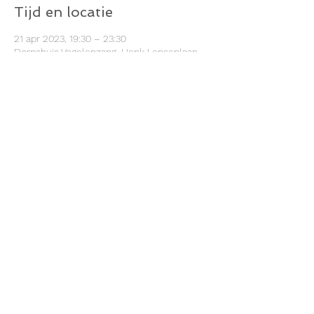
Tijd en locatie
21 apr 2023, 19:30 – 23:30
Dorpshuis Vogelenzang, Henk Lensenlaan
2A, 2114 ER Vogelenzang, Nederland
Deel dit evenement
©2022 door Dorpshuis Vogelenzang
Henk Lensenlaan 2a, 2114 ER Vogelenzang
023 584 0388
Reserveren@dorpshuisvogelenzang.nl