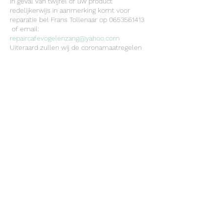
In geval van twijfel of uw product
redelijkerwijs in aanmerking komt voor
reparatie bel Frans Tollenaar op 0653561413
of email:
repaircafevogelenzang@yahoo.com
Uiteraard zullen wij de coronamaatregelen
zo goed mogelijk en in alle redelijkheid in
acht nemen om uw gezondheid niet
nodeloos op de proef te stellen. Wij vragen
u hiermee ook op passende wijze naar uw
eigen gevoel mee om te gaan en zoals
altijd: Bij klachten thuis blijven De
volgende openingsdagen voor 2022 zijn ....
Deel dit evenement
©2022 door Dorpshuis Vogelenzang
Henk Lensenlaan 2a, 2114 ER Vogelenzang