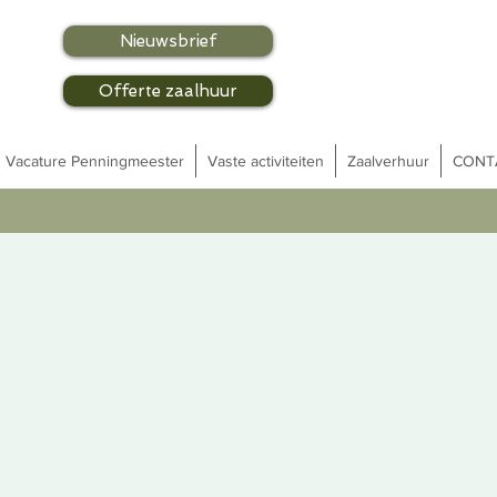
Nieuwsbrief
Offerte zaalhuur
Vacature Penningmeester
Vaste activiteiten
Zaalverhuur
CONT