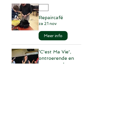
Repaircafé
za 21 nov
Meer info
'C'est Ma Vie',
ontroerende en
opzwepende
Franse chansons.
za 21 nov
Meer info
Formule 1 kijken in
de Kerkuil!
zo 29 nov